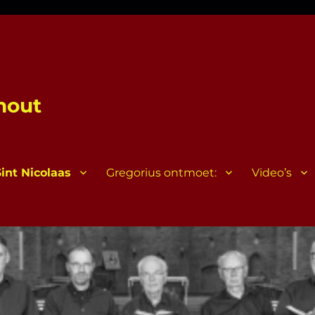
hout
Sint Nicolaas
Gregorius ontmoet:
Video’s