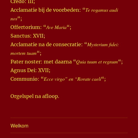
Credo: III;
Te rogamus audi
Acclamatie bij de voorbeden: “
nos
“;
Ave Maria
Offertorium: “
“;
Sanctus: XVII;
Mysterium fidei:
Acclamatie na de consecratie: “
mortem tuam
“;
Quia tuum et regnum
Pater noster: met daarna “
“;
Agnus Dei: XVII;
Ecce virgo” en “Rorate caeli
Communio: “
“;
Orgelspel na afloop.
Welkom