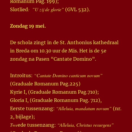
Romanum Pag. 199);
: ”U zij de glorie”
Slotlied
(GVL 532).
Zondag 19 mei.
De schola zingt in de St. Anthonius kathedraal
in Breda om 10.30 uur de Mis. Het is de 5e
zondag na Pasen “Cantate Domino”.
“Cantate Domino canticum novum”
Introitus:
(Graduale Romanum Pag.225)
Kyrie I, (Graduale Romanum Pag.710);
Gloria I, (Graduale Romanum Pag. 712),
“Alleluia, mandatum novum”
Eerste tussenzang:
(nr.
2, bijlage);
Twe
“Alleluia, Christus resurgens”
ede tussenzang: