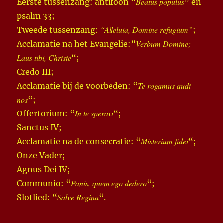
Beatus populus
Eerste tussenzang: antifoon “
” en
psalm 33;
“Alleluia, Domine refugium”
Tweede tussenzang:
;
Verbum Domine;
Acclamatie na het Evangelie:”
Laus tibi, Christe
“;
Credo III;
Te rogamus audi
Acclamatie bij de voorbeden: “
nos
“;
In te speravi
Offertorium: “
“;
Sanctus IV;
Misterium fidei
Acclamatie na de consecratie: “
“;
Onze Vader;
Agnus Dei IV;
Panis, quem ego dedero
Communio: “
“;
Salve Regina
Slotlied: “
“.