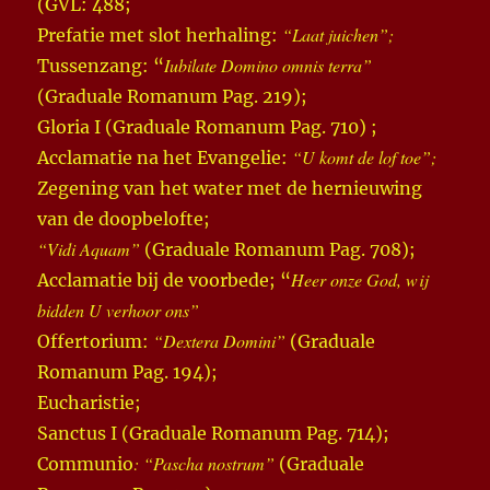
(GVL: 488;
“Laat juichen”;
Prefatie met slot herhaling:
Iubilate Domino omnis terra”
Tussenzang: “
(Graduale Romanum Pag. 219);
Gloria I (Graduale Romanum Pag. 710) ;
“U komt de lof toe”;
Acclamatie na het Evangelie:
Zegening van het water met de hernieuwing
van de doopbelofte;
“Vidi Aquam”
(Graduale Romanum Pag. 708);
Heer onze God, wij
Acclamatie bij de voorbede; “
bidden U verhoor ons”
“Dextera Domini”
Offertorium:
(Graduale
Romanum Pag. 194);
Eucharistie;
Sanctus I (Graduale Romanum Pag. 714);
: “Pascha nostrum”
Communio
(Graduale