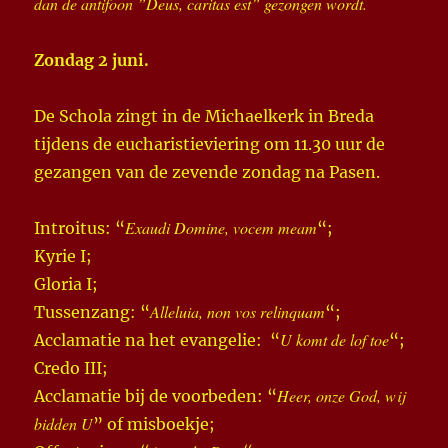
dan de antifoon ”Deus, caritas est” gezongen wordt.
Zondag 2 juni.
De Schola zingt in de Michaelkerk in Breda
tijdens de eucharistieviering om 11.30 uur de
gezangen van de zevende zondag na Pasen.
Exaudi Domine, vocem meam
Introitus: “
“;
Kyrie I;
Gloria I;
Alleluia, non vos relinquam
Tussenzang: “
“;
U komt de lof toe
Acclamatie na het evangelie: “
“;
Credo III;
Heer, onze God, wij
Acclamatie bij de voorbeden: “
bidden U
” of misboekje;