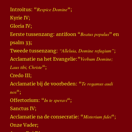
Respice Domine
Introitus: “
“;
Kyrie IV;
Gloria IV;
Beatus populus
Eerste tussenzang: antifoon “
” en
psalm 33;
“Alleluia, Domine refugium”
Tweede tussenzang:
;
Verbum Domine;
Acclamatie na het Evangelie:”
Laus tibi, Christe
“;
Credo III;
Te rogamus audi
Acclamatie bij de voorbeden: “
nos
“;
In te speravi
Offertorium: “
“;
Sanctus IV;
Misterium fidei
Acclamatie na de consecratie: “
“;
Onze Vader;