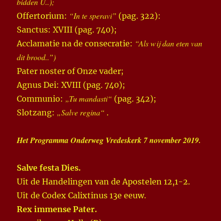
bidden U..);
“In te speravi”
Offertorium:
(pag. 322):
Sanctus: XVIII (pag. 740);
“Als wij dan eten van
Acclamatie na de consecratie:
dit brood..”)
Pater noster of Onze vader;
Agnus Dei: XVIII (pag. 740);
„Tu mandasti“
Communio:
(pag. 342);
„Salve regina“
Slotzang:
.
Het Programma Onderweg Vredeskerk 7 november 2019.
Salve festa Dies.
Uit de Handelingen van de Apostelen 12,1-2.
Uit de Codex Calixtinus 13e eeuw.
Rex immense Pater.