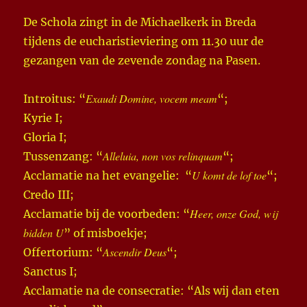
De Schola zingt in de Michaelkerk in Breda
tijdens de eucharistieviering om 11.30 uur de
gezangen van de zevende zondag na Pasen.
Exaudi Domine, vocem meam
Introitus: “
“;
Kyrie I;
Gloria I;
Alleluia, non vos relinquam
Tussenzang: “
“;
U komt de lof toe
Acclamatie na het evangelie: “
“;
Credo III;
Heer, onze God, wij
Acclamatie bij de voorbeden: “
bidden U
” of misboekje;
Ascendir Deus
Offertorium: “
“;
Sanctus I;
Acclamatie na de consecratie: “Als wij dan eten