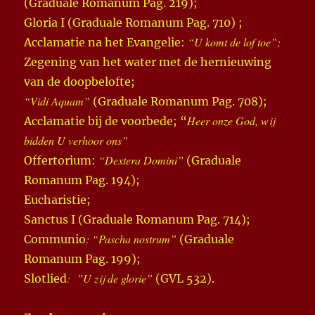
(Graduale Romanum Pag. 219);
Gloria I (Graduale Romanum Pag. 710) ;
“U komt de lof toe”;
Acclamatie na het Evangelie:
Zegening van het water met de hernieuwing
van de doopbelofte;
“Vidi Aquam”
(Graduale Romanum Pag. 708);
Heer onze God, wij
Acclamatie bij de voorbede; “
bidden U verhoor ons”
“Dextera Domini”
Offertorium:
(Graduale
Romanum Pag. 194);
Eucharistie;
Sanctus I (Graduale Romanum Pag. 714);
: “Pascha nostrum”
Communio
(Graduale
Romanum Pag. 199);
: ”U zij de glorie”
Slotlied
(GVL 532).