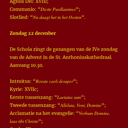
Agnus Dei: XVIII;
Dicite Pusillanimes
Communio: “
“;
Nu daagt het in het Oosten
Slotlied: “
“.
Zondag 22 decenber
De Schola zingt de gezangen van de IVe zondag
van de Advent in de St. Anthoniuskathedraal.
Aanvang 10.30.
Rorate caeli desuper
Introitus: “
“;
Kyrie: XVIIc;
Laetatus sum
Eerste tussenzang: “
“;
Alleluia, Veni, Domine
Tweede tussenzang: “
“;
Verbum Domine,
Acclamatie na het evangelie: “
laus tibi Christe
“;