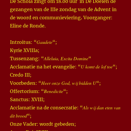
De Schola zingt om 18.00 uur in De Doelen de
gezangen van de IIIe zondag van de Advent in
de woord en communieviering
.
Voorganger:
Eline de Ronde.
Gaudete
Introitus: “
“;
Kyrie XVIIIa;
Alleluia, Excita Domine
Tussenzang: “
“
U komt de lof toe
Acclamatie na het evangelie: “
“;
Credo III;
Heer onze God, wij bidden U
Voorbeden: “
“;
Benedicite
Offertorium: “
“;
Sanctus: XVIII;
Als wij dan eten van
Acclamatie na de consecratie: “
dit brood
“;
Onze Vader: wordt gebeden;