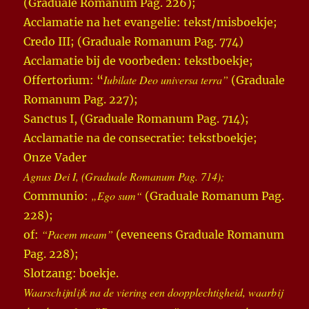
(Graduale Romanum Pag. 226);
Acclamatie na het evangelie: tekst/misboekje;
Credo III; (Graduale Romanum Pag. 774)
Acclamatie bij de voorbeden: tekstboekje;
Iubilate Deo universa terra”
Offertorium: “
(Graduale
Romanum Pag. 227);
Sanctus I, (Graduale Romanum Pag. 714);
Acclamatie na de consecratie: tekstboekje;
Onze Vader
Agnus Dei I, (Graduale Romanum Pag. 714);
„Ego sum“
Communio:
(Graduale Romanum Pag.
228);
“Pacem meam”
of:
(eveneens Graduale Romanum
Pag. 228);
Slotzang: boekje.
Waarschijnlijk na de viering een doopplechtigheid, waarbij