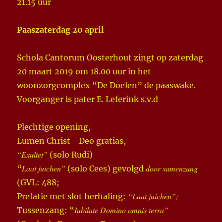
21.15 uur
Paaszaterdag 20 april
Schola Cantorum Oosterhout zingt op zaterdag
20 maart 2019 om 18.00 uur in het
woonzorgcomplex “De Doelen” de paaswake.
Voorganger is pater E. Leferink s.v.d
Plechtige opening,
Lumen Christ –Deo gratias,
“Exultet”
(solo Rudi)
Laat juichen”
door samenzang
“
(solo Cees) gevolgd
(GVL: 488;
“Laat juichen”;
Prefatie met slot herhaling:
Iubilate Domino omnis terra”
Tussenzang: “