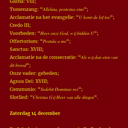
Gloria: VIII;
Alleluia, postestas eius
Tussenzang: “
“;
U komt de lof toe
Acclamatie na het evangelie: “
“;
Credo III;
Heer onze God, wij bidden U
Voorbeden: “
“;
Postula a me
Offertorium: “
“;
Sanctus: XVIII;
Als wij dan eten van
Acclamatie na de consecratie: “
dit brood
“;
Onze vader: gebeden;
Agnus Dei: XVIII;
Sedebit Dominus rex
Communio: “
“;
Christus Gij Heer van alle dingen
Slotlied: “
“.
Zaterdag 14 december