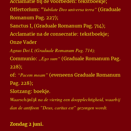
Acclamatie bij de voorbeden: tekstboekje;
Iubilate Deo universa terra”
Offertorium: “
(Graduale
Romanum Pag. 227);
Sanctus I, (Graduale Romanum Pag. 714);
Acclamatie na de consecratie: tekstboekje;
Onze Vader
Agnus Dei I, (Graduale Romanum Pag. 714);
„Ego sum“
Communio:
(Graduale Romanum Pag.
228);
“Pacem meam”
of:
(eveneens Graduale Romanum
Pag. 228);
Slotzang: boekje.
Waarschijnlijk na de viering een doopplechtigheid, waarbij
dan de antifoon ”Deus, caritas est” gezongen wordt.
Zondag 2 juni.