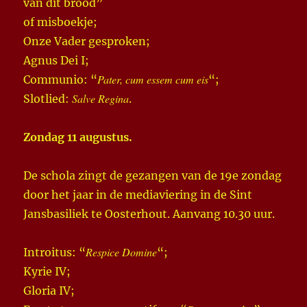
van dit brood”
of misboekje;
Onze Vader gesproken;
Agnus Dei I;
Pater, cum essem cum eis
Communio: “
“;
Salve Regina
Slotlied:
.
Zondag 11 augustus.
De schola zingt de gezangen van de 19e zondag
door het jaar in de mediaviering in de Sint
Jansbasiliek te Oosterhout. Aanvang 10.30 uur.
Respice Domine
Introitus: “
“;
Kyrie IV;
Gloria IV;